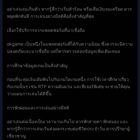
อย่าเล่นจนเกินตัว หากรู้สึกว่าเริ่มหัวร้อน หรือเสียเงินจนเครียด ควร
หยุดพักทันที การเล่นอย่างมีสติคือสิ่งสำคัญที่สุด
เลือกใช้บริการจากแพลตฟอร์มที่น่าเชื่อถือ
okgame เป็นหนึ่งในแพลตฟอร์มที่ได้รับความนิยม ซึ่งควรจะมีความ
ปลอดภัยและน่าเชื่อถือ แต่ก็ควรตรวจสอบข้อมูลเพิ่มเติมเสมอ
การศึกษาข้อมูลเกมเป็นสิ่งสำคัญ
ก่อนที่จะทุ่มเงินเดิมพันไปกับเกมใดเกมหนึ่ง การใช้เวลาศึกษาเกี่ยว
กับเกมนั้นๆ เช่น RTP ความผันผวน และฟีเจอร์พิเศษ จะช่วยให้คุณ
วางแผนการเล่นได้ดีขึ้น
การพักผ่อนและการเล่นอย่างมีสติ
อย่าเล่นต่อเนื่องเป็นเวลานานเกินไป ควรพักสายตา พักสมอง และ
หากรู้สึกว่าการเล่นเริ่มส่งผลกระทบต่อชีวิตประจำวัน ควรปรึกษาผู้
เชี่ยวชาญ