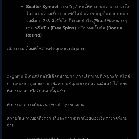
Scatter Symbol:
เป็นสัญลักษณ์ที่ทำงานแตกต่างออกไป
ไม่จำเป็นต้องเรียงตามเพย์ไลน์ แค่ปรากฏขึ้นมาบนหน้า
จอตั้งแต่ 2-3 ตัวขึ้นไป ก็มักจะนำไปสู่ฟีเจอร์พิเศษต่างๆ
เช่น
ฟรีสปิน (Free Spins)
หรือ
รอบโบนัส (Bonus
Round)
เลือกเกมสล็อตที่ใช่สำหรับคุณบน okgame
okgame มีเกมสล็อตให้เลือกมากมาย การเลือกเกมที่เหมาะกับสไตล์
การเล่นของคุณ จะช่วยเพิ่มความสนุกและลดความผิดหวังได้ ลอง
พิจารณาจากปัจจัยเหล่านี้ดูครับ
พิจารณาความผันผวน (Volatility) ของเกม
ความผันผวนบอกถึงความถี่และความมากน้อยของเงินรางวัลที่เกม
จ่าย