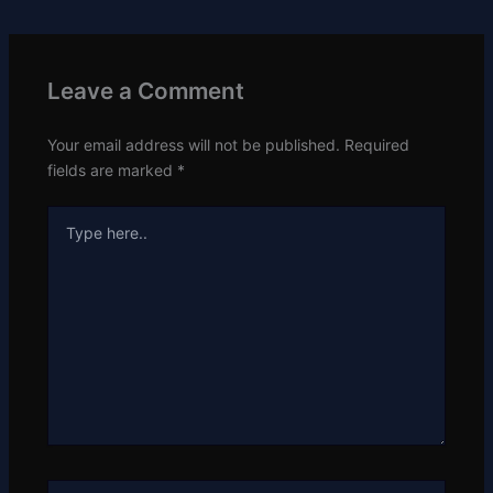
Leave a Comment
Your email address will not be published.
Required
fields are marked
*
Type
here..
Name*