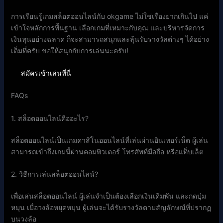
การเรียนรู้เกมสล็อตออนไลน์กับ okgame ไม่ใช่เรื่องยากเกินไป แค่
เข้าใจหลักการพื้นฐาน เลือกเกมที่เหมาะกับคุณ และบริหารจัดการ
เงินทุนอย่างฉลาด ก็จะสามารถสนุกและลุ้นรับรางวัลต่างๆ ได้อย่าง
เต็มที่ครับ ขอให้สนุกกับการเล่นนะครับ!
สมัครเข้าเล่นที่นี่
FAQs
1. สล็อตออนไลน์คืออะไร?
สล็อตออนไลน์เป็นเกมคาสิโนออนไลน์ที่เล่นผ่านอินเทอร์เน็ต ผู้เล่น
สามารถเข้าถึงเกมนี้ผ่านคอมพิวเตอร์ โทรศัพท์มือถือ หรือแท็บเล็ต
2. วิธีการเล่นสล็อตออนไลน์?
เพื่อเล่นสล็อตออนไลน์ ผู้เล่นจำเป็นต้องเลือกเงินเดิมพัน และกดปุ่ม
หมุน เมื่อวงล้อหยุดหมุน ผู้เล่นจะได้รับรางวัลตามสัญลักษณ์ที่ปรากฏ
บนวงล้อ