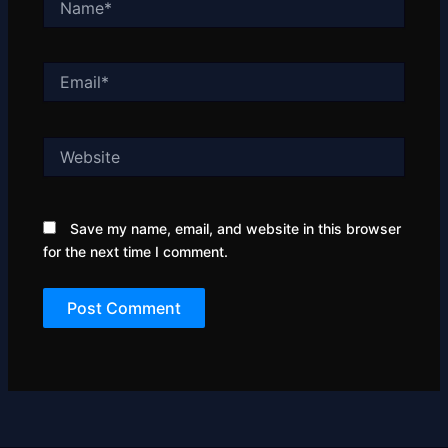
Email*
Website
Save my name, email, and website in this browser
for the next time I comment.