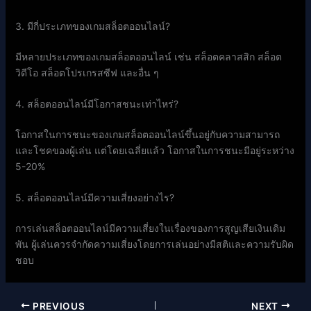
3. มีกี่ประเภทของเกมสล็อตออนไลน์?
มีหลายประเภทของเกมสล็อตออนไลน์ เช่น สล็อตคลาสสิก สล็อต
วิดีโอ สล็อตโปรเกรสซีฟ และอื่น ๆ
4. สล็อตออนไลน์มีโอกาสชนะเท่าไหร่?
โอกาสในการชนะของเกมสล็อตออนไลน์ขึ้นอยู่กับความสามารถ
และโชคของผู้เล่น แต่โดยเฉลี่ยแล้ว โอกาสในการชนะมีอยู่ระหว่าง
5-20%
5. สล็อตออนไลน์มีความเสี่ยงอย่างไร?
การเล่นสล็อตออนไลน์มีความเสี่ยงในเรื่องของการสูญเสียเงินเดิม
พัน ผู้เล่นควรจำกัดความเสี่ยงโดยการเล่นอย่างมีสติและความรับผิด
ชอบ
PREVIOUS
NEXT