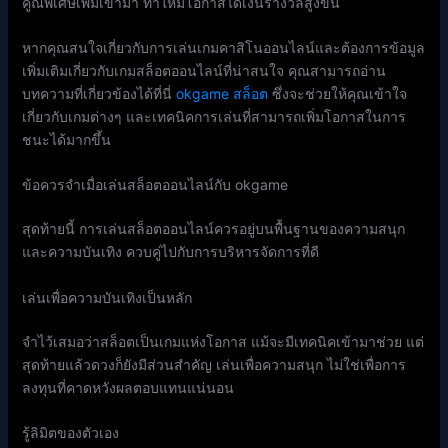
คูณพิเศษเพิ่มเข้ามา ทำให้มีโอกาสได้เงินรางวัลสูงขึ้น
หากคุณสนใจเกี่ยวกับการเล่นเกมคาสิโนออนไลน์และต้องการข้อมูล
เพิ่มเติมเกี่ยวกับเกมสล็อตออนไลน์ที่น่าสนใจ คุณสามารถอ่าน
บทความที่เกี่ยวข้องได้ที่นี่
okgame สล็อต
ซึ่งจะช่วยให้คุณเข้าใจ
เกี่ยวกับเกมต่างๆ และเทคนิคการเล่นที่สามารถเพิ่มโอกาสในการ
ชนะได้มากขึ้น
ข้อควรจำเมื่อเล่นสล็อตออนไลน์กับ okgame
สุดท้ายนี้ การเล่นสล็อตออนไลน์ควรอยู่บนพื้นฐานของความสนุก
และความบันเทิง ควบคู่ไปกับการบริหารจัดการที่ดี
เล่นเพื่อความบันเทิงเป็นหลัก
จำไว้เสมอว่าสล็อตเป็นเกมแห่งโอกาส แม้จะมีเทคนิคเข้ามาช่วย แต่
สุดท้ายแล้วดวงก็ยังมีส่วนสำคัญ เล่นเพื่อความสนุก ไม่ใช่เพื่อการ
ลงทุนที่คาดหวังผลตอบแทนแน่นอน
รู้ลิมิตของตัวเอง