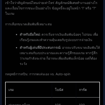
เข้าใจว่าสัญลักษณ์ไหนจ่ายเท่าไหร่ สัญลักษณ์พิเศษทำงานอย่างไร
และเงื่อนไขการชนะเป็นอย่างไร ข้อมูลนี้จะอยู่ในหน้า “i” หรือ “?”
ในเกม
การเลือกขนาดเดิมพันที่เหมาะสม
สำหรับมือใหม่:
ควรเริ่มจากเงินเดิมพันน้อยๆ ไปก่อน เพื่อ
เรียนรู้เกมและทำความคุ้นเคยกับรูปแบบการจ่ายเงิน
สำหรับผู้เล่นที่มีประสบการณ์:
อาจจะปรับขนาดเดิมพันให้
เหมาะสมกับงบประมาณและความรู้สึกของเกม หากรู้สึก
ว่าเกมกำลังจะจ่าย ก็อาจจะเพิ่มเดิมพันเล็กน้อย แต่ก็ต้อง
ระวัง
กลยุทธ์การสปิน: การกดเล่นเอง vs. Auto-spin
เกม
โบนัส
การ์ด
okgame สล็อต
10%
100