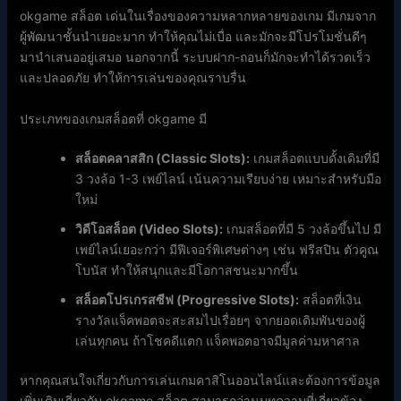
okgame สล็อต เด่นในเรื่องของความหลากหลายของเกม มีเกมจาก
ผู้พัฒนาชั้นนำเยอะมาก ทำให้คุณไม่เบื่อ และมักจะมีโปรโมชั่นดีๆ
มานำเสนออยู่เสมอ นอกจากนี้ ระบบฝาก-ถอนก็มักจะทำได้รวดเร็ว
และปลอดภัย ทำให้การเล่นของคุณราบรื่น
ประเภทของเกมสล็อตที่ okgame มี
สล็อตคลาสสิก (Classic Slots):
เกมสล็อตแบบดั้งเดิมที่มี
3 วงล้อ 1-3 เพย์ไลน์ เน้นความเรียบง่าย เหมาะสำหรับมือ
ใหม่
วิดีโอสล็อต (Video Slots):
เกมสล็อตที่มี 5 วงล้อขึ้นไป มี
เพย์ไลน์เยอะกว่า มีฟีเจอร์พิเศษต่างๆ เช่น ฟรีสปิน ตัวคูณ
โบนัส ทำให้สนุกและมีโอกาสชนะมากขึ้น
สล็อตโปรเกรสซีฟ (Progressive Slots):
สล็อตที่เงิน
รางวัลแจ็คพอตจะสะสมไปเรื่อยๆ จากยอดเดิมพันของผู้
เล่นทุกคน ถ้าโชคดีแตก แจ็คพอตอาจมีมูลค่ามหาศาล
หากคุณสนใจเกี่ยวกับการเล่นเกมคาสิโนออนไลน์และต้องการข้อมูล
เพิ่มเติมเกี่ยวกับ okgame สล็อต สามารถอ่านบทความที่เกี่ยวข้อง