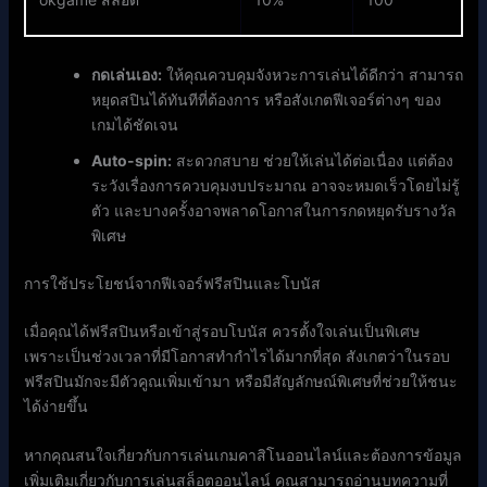
กดเล่นเอง:
ให้คุณควบคุมจังหวะการเล่นได้ดีกว่า สามารถ
หยุดสปินได้ทันทีที่ต้องการ หรือสังเกตฟีเจอร์ต่างๆ ของ
เกมได้ชัดเจน
Auto-spin:
สะดวกสบาย ช่วยให้เล่นได้ต่อเนื่อง แต่ต้อง
ระวังเรื่องการควบคุมงบประมาณ อาจจะหมดเร็วโดยไม่รู้
ตัว และบางครั้งอาจพลาดโอกาสในการกดหยุดรับรางวัล
พิเศษ
การใช้ประโยชน์จากฟีเจอร์ฟรีสปินและโบนัส
เมื่อคุณได้ฟรีสปินหรือเข้าสู่รอบโบนัส ควรตั้งใจเล่นเป็นพิเศษ
เพราะเป็นช่วงเวลาที่มีโอกาสทำกำไรได้มากที่สุด สังเกตว่าในรอบ
ฟรีสปินมักจะมีตัวคูณเพิ่มเข้ามา หรือมีสัญลักษณ์พิเศษที่ช่วยให้ชนะ
ได้ง่ายขึ้น
หากคุณสนใจเกี่ยวกับการเล่นเกมคาสิโนออนไลน์และต้องการข้อมูล
เพิ่มเติมเกี่ยวกับการเล่นสล็อตออนไลน์ คุณสามารถอ่านบทความที่